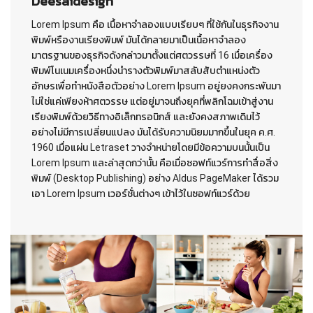
Deesaidesign
Lorem Ipsum คือ เนื้อหาจำลองแบบเรียบๆ ที่ใช้กันในธุรกิจงาน
พิมพ์หรืองานเรียงพิมพ์ มันได้กลายมาเป็นเนื้อหาจำลอง
มาตรฐานของธุรกิจดังกล่าวมาตั้งแต่ศตวรรษที่ 16 เมื่อเครื่อง
พิมพ์โนเนมเครื่องหนึ่งนำรางตัวพิมพ์มาสลับสับตำแหน่งตัว
อักษรเพื่อทำหนังสือตัวอย่าง Lorem Ipsum อยู่ยงคงกระพันมา
ไม่ใช่แค่เพียงห้าศตวรรษ แต่อยู่มาจนถึงยุคที่พลิกโฉมเข้าสู่งาน
เรียงพิมพ์ด้วยวิธีทางอิเล็กทรอนิกส์ และยังคงสภาพเดิมไว้
อย่างไม่มีการเปลี่ยนแปลง มันได้รับความนิยมมากขึ้นในยุค ค.ศ.
1960 เมื่อแผ่น Letraset วางจำหน่ายโดยมีข้อความบนนั้นเป็น
Lorem Ipsum และล่าสุดกว่านั้น คือเมื่อซอฟท์แวร์การทำสื่อสิ่ง
พิมพ์ (Desktop Publishing) อย่าง Aldus PageMaker ได้รวม
เอา Lorem Ipsum เวอร์ชั่นต่างๆ เข้าไว้ในซอฟท์แวร์ด้วย